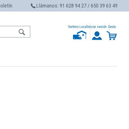
boletín
Llámanos: 91 628 94 27 / 650 39 63 49
Sortimo Local
Iniciar sesión
Cesta