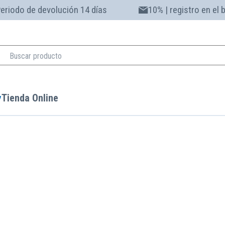
eriodo de devolución 14 días
10% | registro en el 
Tienda Online